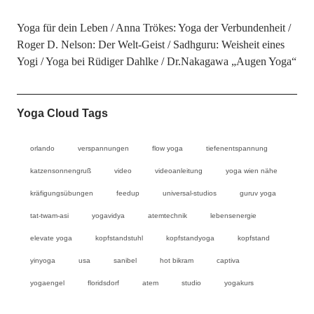
Yoga für dein Leben
Anna Trökes: Yoga der Verbundenheit
Roger D. Nelson: Der Welt-Geist
Sadhguru: Weisheit eines
Yogi
Yoga bei Rüdiger Dahlke
Dr.Nakagawa „Augen Yoga“
Yoga Cloud Tags
orlando
verspannungen
flow yoga
tiefenentspannung
katzensonnengruß
video
videoanleitung
yoga wien nähe
kräfigungsübungen
feedup
universal-studios
guruv yoga
tat-twam-asi
yogavidya
atemtechnik
lebensenergie
elevate yoga
kopfstandstuhl
kopfstandyoga
kopfstand
yinyoga
usa
sanibel
hot bikram
captiva
yogaengel
floridsdorf
atem
studio
yogakurs