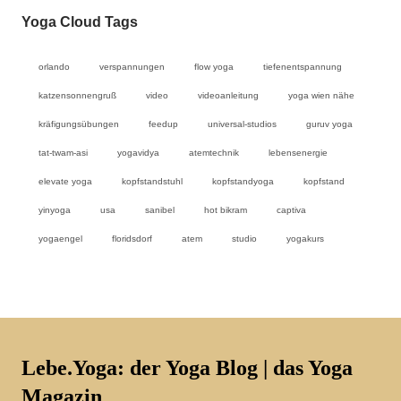
Yoga Cloud Tags
orlando
verspannungen
flow yoga
tiefenentspannung
katzensonnengruß
video
videoanleitung
yoga wien nähe
kräfigungsübungen
feedup
universal-studios
guruv yoga
tat-twam-asi
yogavidya
atemtechnik
lebensenergie
elevate yoga
kopfstandstuhl
kopfstandyoga
kopfstand
yinyoga
usa
sanibel
hot bikram
captiva
yogaengel
floridsdorf
atem
studio
yogakurs
Lebe.Yoga: der Yoga Blog | das Yoga
Magazin