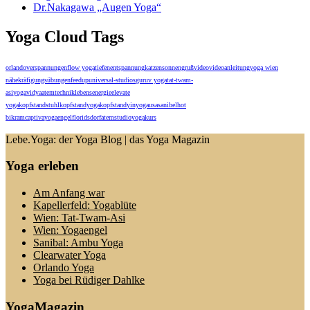
Dr.Nakagawa „Augen Yoga“
Yoga Cloud Tags
orlando
verspannungen
flow yoga
tiefenentspannung
katzensonnengruß
video
videoanleitung
yoga wien
nähe
kräfigungsübungen
feedup
universal-studios
guruv yoga
tat-twam-
asi
yogavidya
atemtechnik
lebensenergie
elevate
yoga
kopfstandstuhl
kopfstandyoga
kopfstand
yinyoga
usa
sanibel
hot
bikram
captiva
yogaengel
floridsdorf
atem
studio
yogakurs
Lebe.Yoga: der Yoga Blog | das Yoga Magazin
Yoga erleben
Am Anfang war
Kapellerfeld: Yogablüte
Wien: Tat-Twam-Asi
Wien: Yogaengel
Sanibal: Ambu Yoga
Clearwater Yoga
Orlando Yoga
Yoga bei Rüdiger Dahlke
YogaMagazin