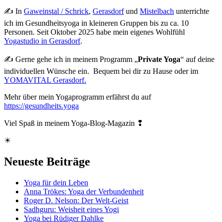
✍ In
Gaweinstal / Schrick
,
Gerasdorf
und
Mistelbach
unterrichte
ich im Gesundheitsyoga in kleineren Gruppen bis zu ca. 10
Personen. Seit Oktober 2025 habe mein eigenes Wohlfühl
Yogastudio in Gerasdorf
.
✍ Gerne gehe ich in meinem Programm „
Private Yoga
“ auf deine
individuellen Wünsche ein. Bequem bei dir zu Hause oder im
YOMAVITAL Gerasdorf.
Mehr über mein Yogaprogramm erfährst du auf
https://gesundheits.yoga
Viel Spaß in meinem Yoga-Blog-Magazin ❢
☀
Neueste Beiträge
Yoga für dein Leben
Anna Trökes: Yoga der Verbundenheit
Roger D. Nelson: Der Welt-Geist
Sadhguru: Weisheit eines Yogi
Yoga bei Rüdiger Dahlke