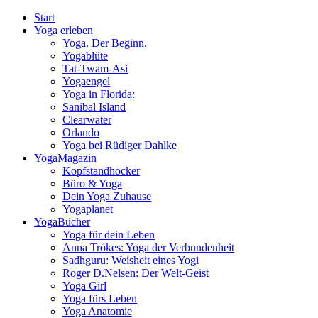
Start
Yoga erleben
Yoga. Der Beginn.
Yogablüte
Tat-Twam-Asi
Yogaengel
Yoga in Florida:
Sanibal Island
Clearwater
Orlando
Yoga bei Rüdiger Dahlke
YogaMagazin
Kopfstandhocker
Büro & Yoga
Dein Yoga Zuhause
Yogaplanet
YogaBücher
Yoga für dein Leben
Anna Trökes: Yoga der Verbundenheit
Sadhguru: Weisheit eines Yogi
Roger D.Nelsen: Der Welt-Geist
Yoga Girl
Yoga fürs Leben
Yoga Anatomie