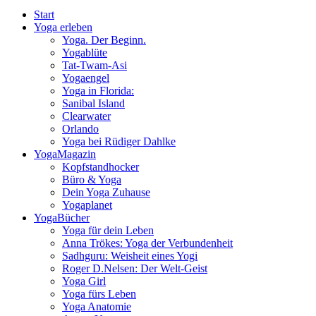
Start
Yoga erleben
Yoga. Der Beginn.
Yogablüte
Tat-Twam-Asi
Yogaengel
Yoga in Florida:
Sanibal Island
Clearwater
Orlando
Yoga bei Rüdiger Dahlke
YogaMagazin
Kopfstandhocker
Büro & Yoga
Dein Yoga Zuhause
Yogaplanet
YogaBücher
Yoga für dein Leben
Anna Trökes: Yoga der Verbundenheit
Sadhguru: Weisheit eines Yogi
Roger D.Nelsen: Der Welt-Geist
Yoga Girl
Yoga fürs Leben
Yoga Anatomie