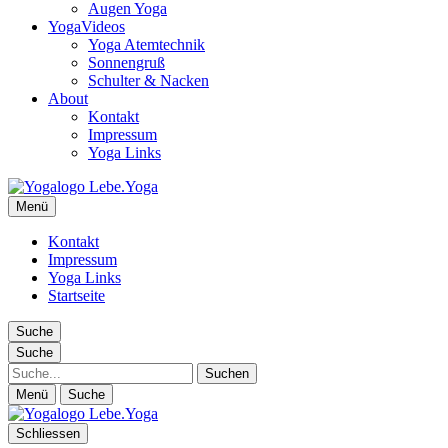
Augen Yoga
YogaVideos
Yoga Atemtechnik
Sonnengruß
Schulter & Nacken
About
Kontakt
Impressum
Yoga Links
Lebe.Yoga: der Yoga Blog | das Yoga Magazin
Menü
Yoga erleben in Wien, Florida… Yoga Magazin, Yogabücher,
Yogavideos…
Kontakt
Impressum
Yoga Links
Startseite
Suche
Suche
Suche
Menü
Suche
Schliessen