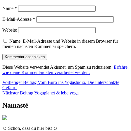
Name
*
E-Mail-Adresse
*
Website
Name, E-Mail-Adresse und Website in diesem Browser für
meinen nächsten Kommentar speichern.
Diese Website verwendet Akismet, um Spam zu reduzieren.
Erfahre,
wie deine Kommentardaten verarbeitet werden.
Beitragsnavigation
Vorheriger Beitrag
Vom Büro ins Yogastudio. Die unterschätzte
Vorheriger
Gefahr!
Beitrag
Nächster
Nächster Beitrag
Yogaplanet & lebe.yoga
Beitrag
Namasté
☺ Schön, dass du hier bist ☺