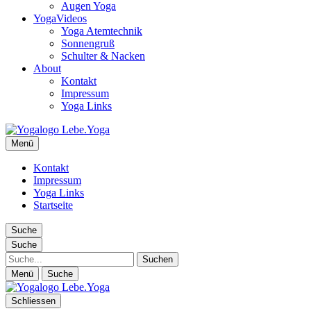
Augen Yoga
YogaVideos
Yoga Atemtechnik
Sonnengruß
Schulter & Nacken
About
Kontakt
Impressum
Yoga Links
Lebe.Yoga: der Yoga Blog | das Yoga Magazin
Menü
Yoga erleben in Wien, Florida… Yoga Magazin, Yogabücher,
Yogavideos…
Kontakt
Impressum
Yoga Links
Startseite
Suche
Suche
Suche
Menü
Suche
Schliessen