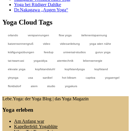
Yoga bei Rüdiger Dahlke
Dr.Nakagawa „Augen Yoga“
Yoga Cloud Tags
orlando
verspannungen
flow yoga
tiefenentspannung
katzensonnengruß
video
videoanleitung
yoga wien nähe
kräfigungsübungen
feedup
universal-studios
guruv yoga
tat-twam-asi
yogavidya
atemtechnik
lebensenergie
elevate yoga
kopfstandstuhl
kopfstandyoga
kopfstand
yinyoga
usa
sanibel
hot bikram
captiva
yogaengel
floridsdorf
atem
studio
yogakurs
Lebe.Yoga: der Yoga Blog | das Yoga Magazin
Yoga erleben
Am Anfang war
Kapellerfeld: Yogablüte