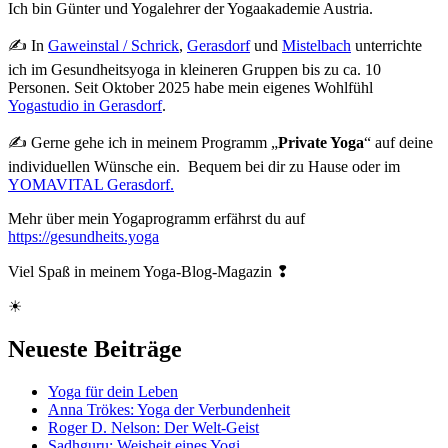
Ich bin Günter und Yogalehrer der Yogaakademie Austria.
✍ In
Gaweinstal / Schrick
,
Gerasdorf
und
Mistelbach
unterrichte
ich im Gesundheitsyoga in kleineren Gruppen bis zu ca. 10
Personen. Seit Oktober 2025 habe mein eigenes Wohlfühl
Yogastudio in Gerasdorf
.
✍ Gerne gehe ich in meinem Programm „
Private Yoga
“ auf deine
individuellen Wünsche ein. Bequem bei dir zu Hause oder im
YOMAVITAL Gerasdorf.
Mehr über mein Yogaprogramm erfährst du auf
https://gesundheits.yoga
Viel Spaß in meinem Yoga-Blog-Magazin ❢
☀
Neueste Beiträge
Yoga für dein Leben
Anna Trökes: Yoga der Verbundenheit
Roger D. Nelson: Der Welt-Geist
Sadhguru: Weisheit eines Yogi