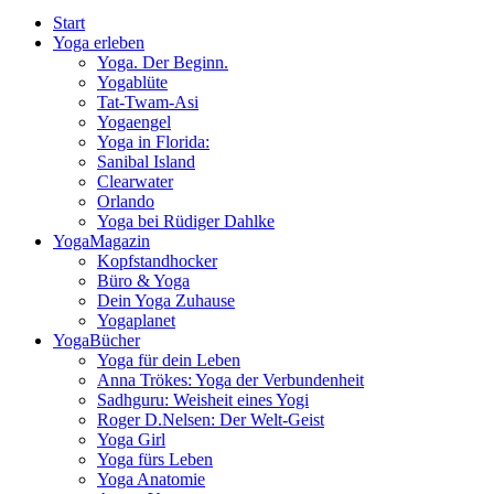
Start
Yoga erleben
Yoga. Der Beginn.
Yogablüte
Tat-Twam-Asi
Yogaengel
Yoga in Florida:
Sanibal Island
Clearwater
Orlando
Yoga bei Rüdiger Dahlke
YogaMagazin
Kopfstandhocker
Büro & Yoga
Dein Yoga Zuhause
Yogaplanet
YogaBücher
Yoga für dein Leben
Anna Trökes: Yoga der Verbundenheit
Sadhguru: Weisheit eines Yogi
Roger D.Nelsen: Der Welt-Geist
Yoga Girl
Yoga fürs Leben
Yoga Anatomie