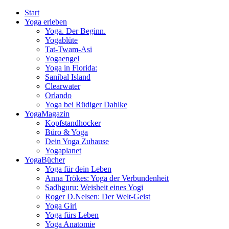
Start
Yoga erleben
Yoga. Der Beginn.
Yogablüte
Tat-Twam-Asi
Yogaengel
Yoga in Florida:
Sanibal Island
Clearwater
Orlando
Yoga bei Rüdiger Dahlke
YogaMagazin
Kopfstandhocker
Büro & Yoga
Dein Yoga Zuhause
Yogaplanet
YogaBücher
Yoga für dein Leben
Anna Trökes: Yoga der Verbundenheit
Sadhguru: Weisheit eines Yogi
Roger D.Nelsen: Der Welt-Geist
Yoga Girl
Yoga fürs Leben
Yoga Anatomie