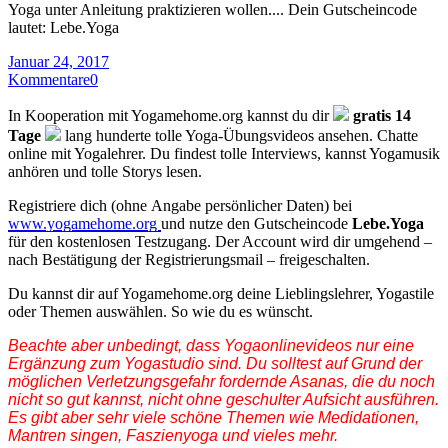
Yoga unter Anleitung praktizieren wollen.... Dein Gutscheincode
lautet: Lebe.Yoga
Januar 24, 2017
Kommentare
0
In Kooperation mit Yogamehome.org kannst du dir
gratis 14
Tage
lang hunderte tolle Yoga-Übungsvideos ansehen. Chatte
online mit Yogalehrer. Du findest tolle Interviews, kannst Yogamusik
anhören und tolle Storys lesen.
Registriere dich (ohne Angabe persönlicher Daten) bei
www.yogamehome.org
und nutze den Gutscheincode
Lebe.Yoga
für den kostenlosen Testzugang. Der Account wird dir umgehend –
nach Bestätigung der Registrierungsmail – freigeschalten.
Du kannst dir auf Yogamehome.org deine Lieblingslehrer, Yogastile
oder Themen auswählen. So wie du es wünscht.
Beachte aber unbedingt, dass Yogaonlinevideos nur eine
Ergänzung zum Yogastudio sind. Du solltest auf Grund der
möglichen Verletzungsgefahr fordernde Asanas, die du noch
nicht so gut kannst, nicht ohne geschulter Aufsicht ausführen.
Es gibt aber sehr viele schöne Themen wie Medidationen,
Mantren singen, Faszienyoga und vieles mehr.