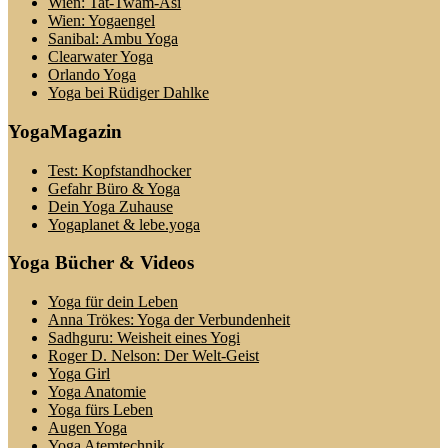
Wien: Tat-Twam-Asi
Wien: Yogaengel
Sanibal: Ambu Yoga
Clearwater Yoga
Orlando Yoga
Yoga bei Rüdiger Dahlke
YogaMagazin
Test: Kopfstandhocker
Gefahr Büro & Yoga
Dein Yoga Zuhause
Yogaplanet & lebe.yoga
Yoga Bücher & Videos
Yoga für dein Leben
Anna Trökes: Yoga der Verbundenheit
Sadhguru: Weisheit eines Yogi
Roger D. Nelson: Der Welt-Geist
Yoga Girl
Yoga Anatomie
Yoga fürs Leben
Augen Yoga
Yoga Atemtechnik