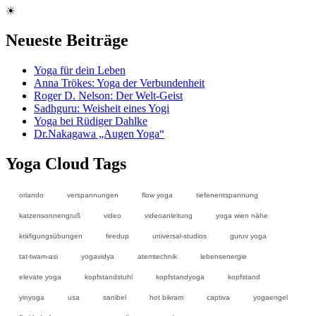
☀
Neueste Beiträge
Yoga für dein Leben
Anna Trökes: Yoga der Verbundenheit
Roger D. Nelson: Der Welt-Geist
Sadhguru: Weisheit eines Yogi
Yoga bei Rüdiger Dahlke
Dr.Nakagawa „Augen Yoga“
Yoga Cloud Tags
orlando
verspannungen
flow yoga
tiefenentspannung
katzensonnengruß
video
videoanleitung
yoga wien nähe
kräfigungsübungen
feedup
universal-studios
guruv yoga
tat-twam-asi
yogavidya
atemtechnik
lebensenergie
elevate yoga
kopfstandstuhl
kopfstandyoga
kopfstand
yinyoga
usa
sanibel
hot bikram
captiva
yogaengel