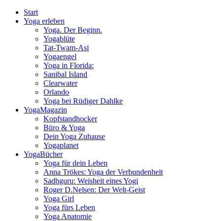
Start
Yoga erleben
Yoga. Der Beginn.
Yogablüte
Tat-Twam-Asi
Yogaengel
Yoga in Florida:
Sanibal Island
Clearwater
Orlando
Yoga bei Rüdiger Dahlke
YogaMagazin
Kopfstandhocker
Büro & Yoga
Dein Yoga Zuhause
Yogaplanet
YogaBücher
Yoga für dein Leben
Anna Trökes: Yoga der Verbundenheit
Sadhguru: Weisheit eines Yogi
Roger D.Nelsen: Der Welt-Geist
Yoga Girl
Yoga fürs Leben
Yoga Anatomie