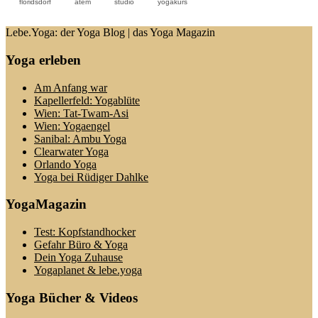
floridsdorf
atem
studio
yogakurs
Lebe.Yoga: der Yoga Blog | das Yoga Magazin
Yoga erleben
Am Anfang war
Kapellerfeld: Yogablüte
Wien: Tat-Twam-Asi
Wien: Yogaengel
Sanibal: Ambu Yoga
Clearwater Yoga
Orlando Yoga
Yoga bei Rüdiger Dahlke
YogaMagazin
Test: Kopfstandhocker
Gefahr Büro & Yoga
Dein Yoga Zuhause
Yogaplanet & lebe.yoga
Yoga Bücher & Videos