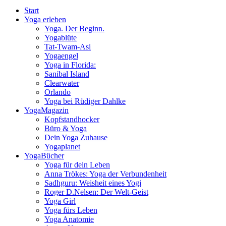
Start
Yoga erleben
Yoga. Der Beginn.
Yogablüte
Tat-Twam-Asi
Yogaengel
Yoga in Florida:
Sanibal Island
Clearwater
Orlando
Yoga bei Rüdiger Dahlke
YogaMagazin
Kopfstandhocker
Büro & Yoga
Dein Yoga Zuhause
Yogaplanet
YogaBücher
Yoga für dein Leben
Anna Trökes: Yoga der Verbundenheit
Sadhguru: Weisheit eines Yogi
Roger D.Nelsen: Der Welt-Geist
Yoga Girl
Yoga fürs Leben
Yoga Anatomie