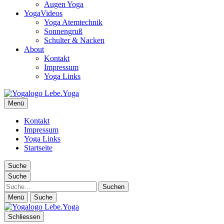
Augen Yoga
YogaVideos
Yoga Atemtechnik
Sonnengruß
Schulter & Nacken
About
Kontakt
Impressum
Yoga Links
Lebe.Yoga: der Yoga Blog | das Yoga Magazin
Menü
Yoga erleben in Wien, Florida… Yoga Magazin, Yogabücher,
Yogavideos…
Kontakt
Impressum
Yoga Links
Startseite
Suche
Suche
Suche
Menü
Suche
Schliessen