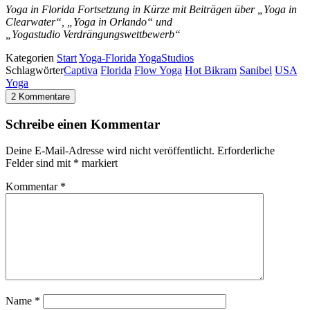
Yoga in Florida Fortsetzung in Kürze mit Beiträgen über „Yoga in
Clearwater“, „Yoga in Orlando“ und
„Yogastudio Verdrängungswettbewerb“
Kategorien
Start
Yoga-Florida
YogaStudios
Schlagwörter
Captiva
Florida
Flow Yoga
Hot Bikram
Sanibel
USA
Yoga
2 Kommentare
Schreibe einen Kommentar
Deine E-Mail-Adresse wird nicht veröffentlicht.
Erforderliche
Felder sind mit
*
markiert
Kommentar
*
Name
*