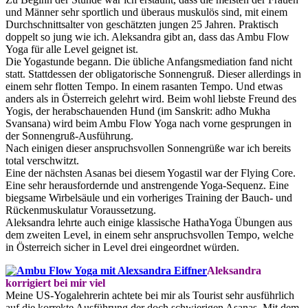
und Männer sehr sportlich und überaus muskulös sind, mit einem
Durchschnittsalter von geschätzten jungen 25 Jahren. Praktisch
doppelt so jung wie ich. Aleksandra gibt an, dass das Ambu Flow
Yoga für alle Level geignet ist.
Die Yogastunde begann. Die übliche Anfangsmediation fand nicht
statt. Stattdessen der obligatorische Sonnengruß. Dieser allerdings in
einem sehr flotten Tempo. In einem rasanten Tempo. Und etwas
anders als in Österreich gelehrt wird. Beim wohl liebste Freund des
Yogis, der herabschauenden Hund (im Sanskrit: adho Mukha
Svansana) wird beim Ambu Flow Yoga nach vorne gesprungen in
der Sonnengruß-Ausführung.
Nach einigen dieser anspruchsvollen Sonnengrüße war ich bereits
total verschwitzt.
Eine der nächsten Asanas bei diesem Yogastil war der Flying Core.
Eine sehr herausfordernde und anstrengende Yoga-Sequenz. Eine
biegsame Wirbelsäule und ein vorheriges Training der Bauch- und
Rückenmuskulatur Voraussetzung.
Aleksandra lehrte auch einige klassische HathaYoga Übungen aus
dem zweiten Level, in einem sehr anspruchsvollen Tempo, welche
in Österreich sicher in Level drei eingeordnet würden.
Aleksandra
korrigiert bei mir viel
Meine US-Yogalehrerin achtete bei mir als Tourist sehr ausführlich
auf die korrekte Ausführung der doch schwierigen Asanas. Mit dem