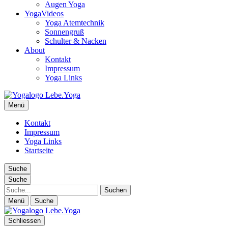
Augen Yoga
YogaVideos
Yoga Atemtechnik
Sonnengruß
Schulter & Nacken
About
Kontakt
Impressum
Yoga Links
Lebe.Yoga: der Yoga Blog | das Yoga Magazin
Menü
Yoga erleben in Wien, Florida… Yoga Magazin, Yogabücher,
Yogavideos…
Kontakt
Impressum
Yoga Links
Startseite
Suche
Suche
Suche
Menü
Suche
Schliessen