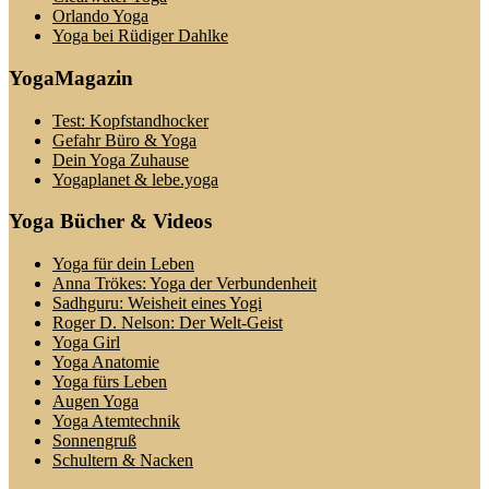
Orlando Yoga
Yoga bei Rüdiger Dahlke
YogaMagazin
Test: Kopfstandhocker
Gefahr Büro & Yoga
Dein Yoga Zuhause
Yogaplanet & lebe.yoga
Yoga Bücher & Videos
Yoga für dein Leben
Anna Trökes: Yoga der Verbundenheit
Sadhguru: Weisheit eines Yogi
Roger D. Nelson: Der Welt-Geist
Yoga Girl
Yoga Anatomie
Yoga fürs Leben
Augen Yoga
Yoga Atemtechnik
Sonnengruß
Schultern & Nacken