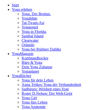
Start
Yoga erleben
Yoga. Der Beginn.
Yogablüte
Tat-Twam-Asi
Yogaengel
Yoga in Florida:
Sanibal Island
Clearwater
Orlando
Yoga bei Rüdiger Dahlke
YogaMagazin
Kopfstandhocker
Büro & Yoga
Dein Yoga Zuhause
Yogaplanet
YogaBücher
Yoga für dein Leben
Anna Trökes: Yoga der Verbundenheit
Sadhguru: Weisheit eines Yogi
Roger D.Nelsen: Der Welt-Geist
Yoga Girl
Yoga fürs Leben
Yoga Anatomie