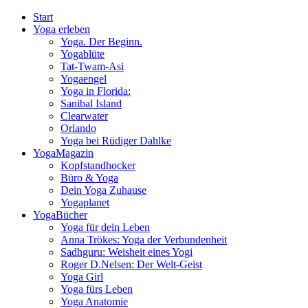
Start
Yoga erleben
Yoga. Der Beginn.
Yogablüte
Tat-Twam-Asi
Yogaengel
Yoga in Florida:
Sanibal Island
Clearwater
Orlando
Yoga bei Rüdiger Dahlke
YogaMagazin
Kopfstandhocker
Büro & Yoga
Dein Yoga Zuhause
Yogaplanet
YogaBücher
Yoga für dein Leben
Anna Trökes: Yoga der Verbundenheit
Sadhguru: Weisheit eines Yogi
Roger D.Nelsen: Der Welt-Geist
Yoga Girl
Yoga fürs Leben
Yoga Anatomie