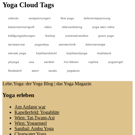
Yoga Cloud Tags
orlando
verspannungen
flow yoga
tiefenentspannung
katzensonnengruß
video
videoanleitung
yoga wien nähe
kräfigungsübungen
feedup
universal-studios
guruv yoga
tat-twam-asi
yogavidya
atemtechnik
lebensenergie
elevate yoga
kopfstandstuhl
kopfstandyoga
kopfstand
yinyoga
usa
sanibel
hot bikram
captiva
yogaengel
floridsdorf
atem
studio
yogakurs
Lebe.Yoga: der Yoga Blog | das Yoga Magazin
Yoga erleben
Am Anfang war
Kapellerfeld: Yogablüte
Wien: Tat-Twam-Asi
Wien: Yogaengel
Sanibal: Ambu Yoga
Clearwater Yoga