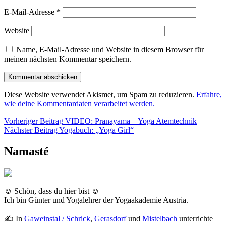
E-Mail-Adresse
*
Website
Name, E-Mail-Adresse und Website in diesem Browser für
meinen nächsten Kommentar speichern.
Diese Website verwendet Akismet, um Spam zu reduzieren.
Erfahre,
wie deine Kommentardaten verarbeitet werden.
Beitragsnavigation
Vorherig
Vorheriger Beitrag
VIDEO: Pranayama – Yoga Atemtechnik
Nächster
Beitrag
Nächster Beitrag
Yogabuch: „Yoga Girl“
Beitrag
Namasté
☺ Schön, dass du hier bist ☺
Ich bin Günter und Yogalehrer der Yogaakademie Austria.
✍ In
Gaweinstal / Schrick
,
Gerasdorf
und
Mistelbach
unterrichte