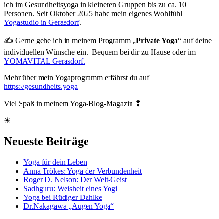
ich im Gesundheitsyoga in kleineren Gruppen bis zu ca. 10
Personen. Seit Oktober 2025 habe mein eigenes Wohlfühl
Yogastudio in Gerasdorf
.
✍ Gerne gehe ich in meinem Programm „
Private Yoga
“ auf deine
individuellen Wünsche ein. Bequem bei dir zu Hause oder im
YOMAVITAL Gerasdorf.
Mehr über mein Yogaprogramm erfährst du auf
https://gesundheits.yoga
Viel Spaß in meinem Yoga-Blog-Magazin ❢
☀
Neueste Beiträge
Yoga für dein Leben
Anna Trökes: Yoga der Verbundenheit
Roger D. Nelson: Der Welt-Geist
Sadhguru: Weisheit eines Yogi
Yoga bei Rüdiger Dahlke
Dr.Nakagawa „Augen Yoga“