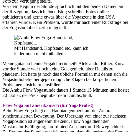
Foto zur Verfügung stellte.
Vor dem Beginn der Stunde sprach ich mit den beiden Damen an
der Rezeption, dass ich einen Blog schreibe, Fotos online
publizieren und gerne etwas über die Yogaszene in den USA
erfahren würde. Kein Problem, wurde mir nach einer Rückfrage bei
der Yogastudiobesitzerin mitgeteilt.
Mit Handstand, Kopfstand etc. kann ich
leider noch nicht mithalten
Meine gutaussehende Yogalehrerin heißt Aleksandra Eifner. Kurz
vor der Stunde war noch keine Gelegenheit, über Details zu
plaudern. Ich hatte ja noch das übliche Formular, mit denen sich die
Yogastudiobetreiber gegen mögliche Klagen bei körperlichen
Problemen absichern, ausfüllen.
Die Ambu Flow Yogastunde dauert 1 Stunde 15 Minuten und kostet
20 Dollar, der Preis liegt über dem Durchschnitt.
Flow Yoga auf amerikanisch (für YogaProfis!)
Beim Flow Yoga liegt das Hauptaugenmerk auf der Atem-
synchronisierten Bewegung. Der Übergang von einer zur nächsten
Yogaposition ist angenehm fließend. Flow Yoga dient der
Muskulatur Kräftigung, koordiniert Ausdauer und Beweglichkeit.
Zu Beginn der Stunde war ich erstaunt, dass die meisten der Frauen