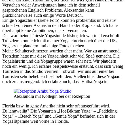
Verstehen vieler Anweisungen hatte ich in dem schnell
gesprochenen Englisch Probleme. Alexsandra kann
glücklicherweise auch einige Worte Deutsch.
Einige Yogaschüler (siehe Foto) konnten problemlos und relativ
schnell von einer Asanas in den Hand- oder Kopfstand. Ich hatte
überhaupt keine Ambitionen, das zu versuchen.
Das war meine härteste Yogastunde bisher, ich war total erschöpft.
Trotzdem konnte ich mit meiner Yogalehrerin noch über die US-
Yogaszene plaudern und einige Fotos machen.
Meine Schulterschmerzen wurden eher mehr. War zu anstrengend.
Trotzdem hatte mir diese Yogaeinheit sehr viel Spaß gemacht. Die
Yogalehrerin und die Yogagruppe waren sehr nett. Wir plaudern
noch ein wenig. Ich erfahre beispielsweise erstaunt, dass sich wenig
Touristen in das Studio verirren – obwohl wir uns auf einer bei
Touristen sehr beliebten Insel befinden. Vielleicht ist diese Yogaart
doch zu anstrengend. Ich erfahre auch, dass Hatha-Yoga in
Alexsandra mit Kollegin bei der Rezeption
Florida bzw. in ganz Amerika nicht sehr oft ausgeführt wird.
Zu langweilig? Die Yogaarten „Hot Bikram Yoga“ – „Paddeling
Yoga“ – „Beach Yoga“ und „Gentle Yoga“ befinden sich in der
YogaHitparade weit vorne in Florida.