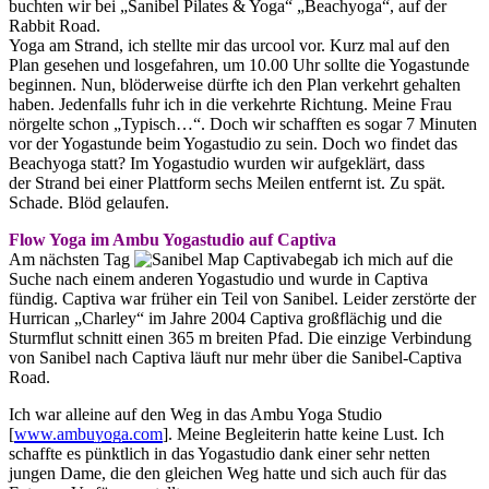
buchten wir bei „Sanibel Pilates & Yoga“ „Beachyoga“, auf der
Rabbit Road.
Yoga am Strand, ich stellte mir das urcool vor. Kurz mal auf den
Plan gesehen und losgefahren, um 10.00 Uhr sollte die Yogastunde
beginnen. Nun, blöderweise dürfte ich den Plan verkehrt gehalten
haben. Jedenfalls fuhr ich in die verkehrte Richtung. Meine Frau
nörgelte schon „Typisch…“. Doch wir schafften es sogar 7 Minuten
vor der Yogastunde beim Yogastudio zu sein. Doch wo findet das
Beachyoga statt? Im Yogastudio wurden wir aufgeklärt, dass
der Strand bei einer Plattform sechs Meilen entfernt ist. Zu spät.
Schade. Blöd gelaufen.
Flow Yoga im Ambu Yogastudio auf Captiva
Am nächsten Tag
begab ich mich auf die
Suche nach einem anderen Yogastudio und wurde in Captiva
fündig. Captiva war früher ein Teil von Sanibel. Leider zerstörte der
Hurrican „Charley“ im Jahre 2004 Captiva großflächig und die
Sturmflut schnitt einen 365 m breiten Pfad. Die einzige Verbindung
von Sanibel nach Captiva läuft nur mehr über die Sanibel-Captiva
Road.
Ich war alleine auf den Weg in das Ambu Yoga Studio
[
www.ambuyoga.com
]. Meine Begleiterin hatte keine Lust. Ich
schaffte es pünktlich in das Yogastudio dank einer sehr netten
jungen Dame, die den gleichen Weg hatte und sich auch für das