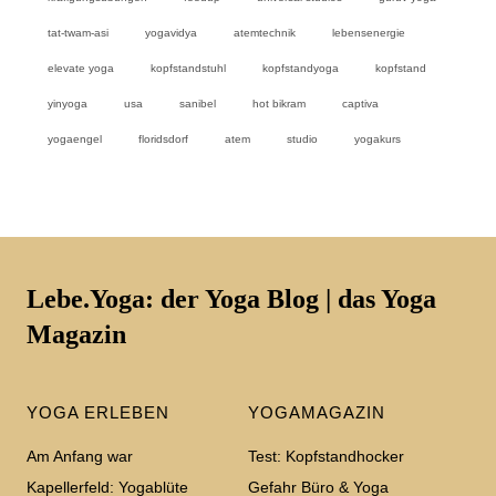
tat-twam-asi
yogavidya
atemtechnik
lebensenergie
elevate yoga
kopfstandstuhl
kopfstandyoga
kopfstand
yinyoga
usa
sanibel
hot bikram
captiva
yogaengel
floridsdorf
atem
studio
yogakurs
Lebe.Yoga: der Yoga Blog | das Yoga
Magazin
YOGA ERLEBEN
YOGAMAGAZIN
Am Anfang war
Test: Kopfstandhocker
Kapellerfeld: Yogablüte
Gefahr Büro & Yoga