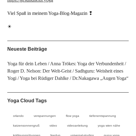
Viel Spaß in meinem Yoga-Blog-Magazin ❢
☀
Neueste Beiträge
Yoga für dein Leben
Anna Trökes: Yoga der Verbundenheit
Roger D. Nelson: Der Welt-Geist
Sadhguru: Weisheit eines
Yogi
Yoga bei Rüdiger Dahlke
Dr.Nakagawa „Augen Yoga“
Yoga Cloud Tags
orlando
verspannungen
flow yoga
tiefenentspannung
katzensonnengruß
video
videoanleitung
yoga wien nähe
kräfigungsübungen
feedup
universal-studios
guruv yoga