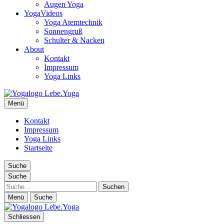
Augen Yoga
YogaVideos
Yoga Atemtechnik
Sonnengruß
Schulter & Nacken
About
Kontakt
Impressum
Yoga Links
Lebe.Yoga: der Yoga Blog | das Yoga Magazin
Menü
Yoga erleben in Wien, Florida… Yoga Magazin, Yogabücher,
Yogavideos…
Kontakt
Impressum
Yoga Links
Startseite
Suche
Suche
Suche
Menü
Suche
Schliessen