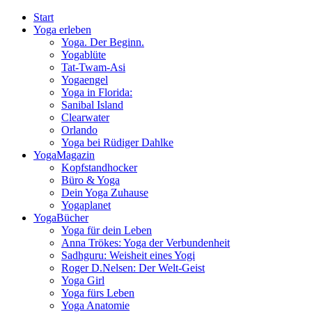
Start
Yoga erleben
Yoga. Der Beginn.
Yogablüte
Tat-Twam-Asi
Yogaengel
Yoga in Florida:
Sanibal Island
Clearwater
Orlando
Yoga bei Rüdiger Dahlke
YogaMagazin
Kopfstandhocker
Büro & Yoga
Dein Yoga Zuhause
Yogaplanet
YogaBücher
Yoga für dein Leben
Anna Trökes: Yoga der Verbundenheit
Sadhguru: Weisheit eines Yogi
Roger D.Nelsen: Der Welt-Geist
Yoga Girl
Yoga fürs Leben
Yoga Anatomie