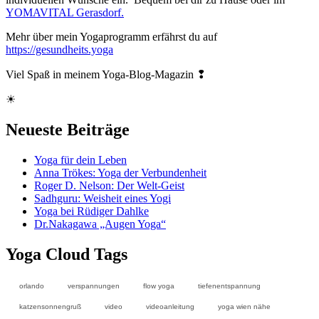
YOMAVITAL Gerasdorf.
Mehr über mein Yogaprogramm erfährst du auf
https://gesundheits.yoga
Viel Spaß in meinem Yoga-Blog-Magazin ❢
☀
Neueste Beiträge
Yoga für dein Leben
Anna Trökes: Yoga der Verbundenheit
Roger D. Nelson: Der Welt-Geist
Sadhguru: Weisheit eines Yogi
Yoga bei Rüdiger Dahlke
Dr.Nakagawa „Augen Yoga“
Yoga Cloud Tags
orlando
verspannungen
flow yoga
tiefenentspannung
katzensonnengruß
video
videoanleitung
yoga wien nähe