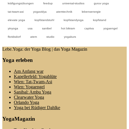
kräfigungsübungen
feedup
universal-studios
guruv yoga
tat-twam-asi
yogavidya
atemtechnik
lebensenergie
elevate yoga
kopfstandstuhl
kopfstandyoga
kopfstand
yinyoga
usa
sanibel
hot bikram
captiva
yogaengel
floridsdorf
atem
studio
yogakurs
Lebe.Yoga: der Yoga Blog | das Yoga Magazin
Yoga erleben
Am Anfang war
Kapellerfeld: Yogablüte
Wien: Tat-Twam-Asi
Wien: Yogaengel
Sanibal: Ambu Yoga
Clearwater Yoga
Orlando Yoga
Yoga bei Rüdiger Dahlke
YogaMagazin