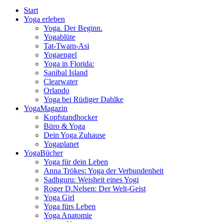
Start
Yoga erleben
Yoga. Der Beginn.
Yogablüte
Tat-Twam-Asi
Yogaengel
Yoga in Florida:
Sanibal Island
Clearwater
Orlando
Yoga bei Rüdiger Dahlke
YogaMagazin
Kopfstandhocker
Büro & Yoga
Dein Yoga Zuhause
Yogaplanet
YogaBücher
Yoga für dein Leben
Anna Trökes: Yoga der Verbundenheit
Sadhguru: Weisheit eines Yogi
Roger D.Nelsen: Der Welt-Geist
Yoga Girl
Yoga fürs Leben
Yoga Anatomie