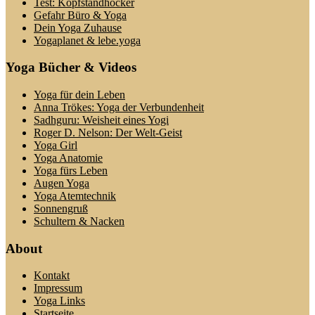
Test: Kopfstandhocker
Gefahr Büro & Yoga
Dein Yoga Zuhause
Yogaplanet & lebe.yoga
Yoga Bücher & Videos
Yoga für dein Leben
Anna Trökes: Yoga der Verbundenheit
Sadhguru: Weisheit eines Yogi
Roger D. Nelson: Der Welt-Geist
Yoga Girl
Yoga Anatomie
Yoga fürs Leben
Augen Yoga
Yoga Atemtechnik
Sonnengruß
Schultern & Nacken
About
Kontakt
Impressum
Yoga Links
Startseite