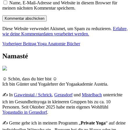
Name, E-Mail-Adresse und Website in diesem Browser für
meinen nächsten Kommentar speichern.
Diese Website verwendet Akismet, um Spam zu reduzieren.
Erfahre,
wie deine Kommentardaten verarbeitet werden.
Beitragsnavigation
Vorheriger
Vorheriger Beitrag
Yoga Anatomie Bücher
Beitrag
Namasté
☺ Schön, dass du hier bist ☺
Ich bin Günter und Yogalehrer der Yogaakademie Austria.
✍ In
Gaweinstal / Schrick
,
Gerasdorf
und
Mistelbach
unterrichte
ich im Gesundheitsyoga in kleineren Gruppen bis zu ca. 10
Personen. Seit Oktober 2025 habe mein eigenes Wohlfühl
Yogastudio in Gerasdorf
.
✍ Gerne gehe ich in meinem Programm „
Private Yoga
“ auf deine
individuellen Wünsche ein. Bequem bei dir zu Hause oder im