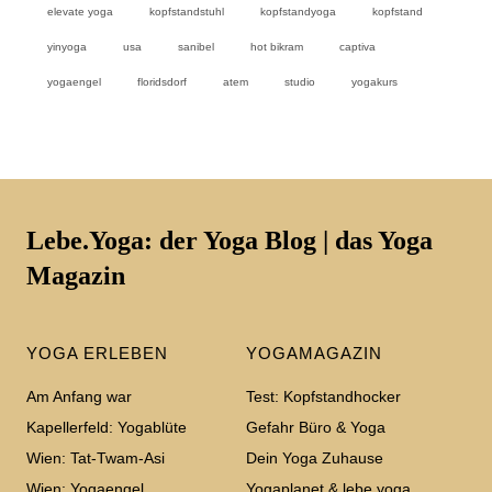
elevate yoga
kopfstandstuhl
kopfstandyoga
kopfstand
yinyoga
usa
sanibel
hot bikram
captiva
yogaengel
floridsdorf
atem
studio
yogakurs
Lebe.Yoga: der Yoga Blog | das Yoga
Magazin
YOGA ERLEBEN
YOGAMAGAZIN
Am Anfang war
Test: Kopfstandhocker
Kapellerfeld: Yogablüte
Gefahr Büro & Yoga
Wien: Tat-Twam-Asi
Dein Yoga Zuhause
Wien: Yogaengel
Yogaplanet & lebe.yoga