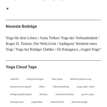
☀
Neueste Beiträge
Yoga für dein Leben
Anna Trökes: Yoga der Verbundenheit
Roger D. Nelson: Der Welt-Geist
Sadhguru: Weisheit eines
Yogi
Yoga bei Rüdiger Dahlke
Dr.Nakagawa „Augen Yoga“
Yoga Cloud Tags
orlando
verspannungen
flow yoga
tiefenentspannung
katzensonnengruß
video
videoanleitung
yoga wien nähe
kräfigungsübungen
feedup
universal-studios
guruv yoga
tat-twam-asi
yogavidya
atemtechnik
lebensenergie