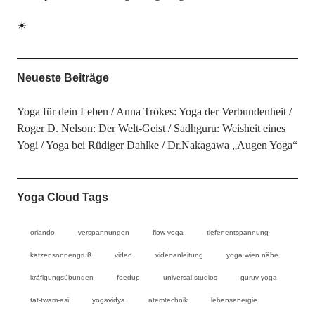
☀
Neueste Beiträge
Yoga für dein Leben
Anna Trökes: Yoga der Verbundenheit
Roger D. Nelson: Der Welt-Geist
Sadhguru: Weisheit eines
Yogi
Yoga bei Rüdiger Dahlke
Dr.Nakagawa „Augen Yoga“
Yoga Cloud Tags
orlando
verspannungen
flow yoga
tiefenentspannung
katzensonnengruß
video
videoanleitung
yoga wien nähe
kräfigungsübungen
feedup
universal-studios
guruv yoga
tat-twam-asi
yogavidya
atemtechnik
lebensenergie