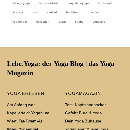
elevate yoga
kopfstandstuhl
kopfstandyoga
kopfstand
yinyoga
usa
sanibel
hot bikram
captiva
yogaengel
floridsdorf
atem
studio
yogakurs
Lebe.Yoga: der Yoga Blog | das Yoga
Magazin
YOGA ERLEBEN
YOGAMAGAZIN
Am Anfang war
Test: Kopfstandhocker
Kapellerfeld: Yogablüte
Gefahr Büro & Yoga
Wien: Tat-Twam-Asi
Dein Yoga Zuhause
Wien: Yogaengel
Yogaplanet & lebe.yoga