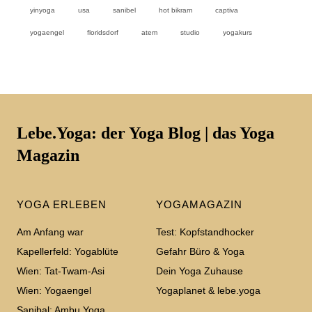
yinyoga
usa
sanibel
hot bikram
captiva
yogaengel
floridsdorf
atem
studio
yogakurs
Lebe.Yoga: der Yoga Blog | das Yoga
Magazin
YOGA ERLEBEN
YOGAMAGAZIN
Am Anfang war
Test: Kopfstandhocker
Kapellerfeld: Yogablüte
Gefahr Büro & Yoga
Wien: Tat-Twam-Asi
Dein Yoga Zuhause
Wien: Yogaengel
Yogaplanet & lebe.yoga
Sanibal: Ambu Yoga