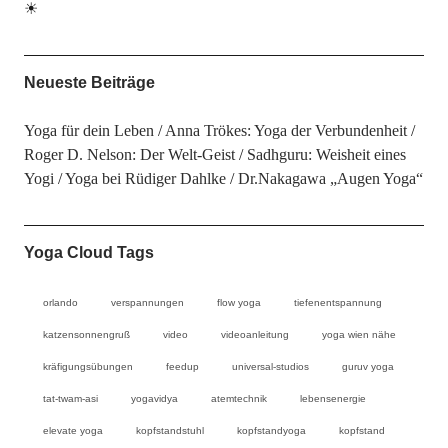
☀
Neueste Beiträge
Yoga für dein Leben
Anna Trökes: Yoga der Verbundenheit
Roger D. Nelson: Der Welt-Geist
Sadhguru: Weisheit eines
Yogi
Yoga bei Rüdiger Dahlke
Dr.Nakagawa „Augen Yoga“
Yoga Cloud Tags
orlando
verspannungen
flow yoga
tiefenentspannung
katzensonnengruß
video
videoanleitung
yoga wien nähe
kräfigungsübungen
feedup
universal-studios
guruv yoga
tat-twam-asi
yogavidya
atemtechnik
lebensenergie
elevate yoga
kopfstandstuhl
kopfstandyoga
kopfstand