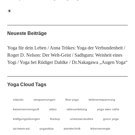
☀
Neueste Beiträge
Yoga für dein Leben
Anna Trökes: Yoga der Verbundenheit
Roger D. Nelson: Der Welt-Geist
Sadhguru: Weisheit eines
Yogi
Yoga bei Rüdiger Dahlke
Dr.Nakagawa „Augen Yoga“
Yoga Cloud Tags
orlando
verspannungen
flow yoga
tiefenentspannung
katzensonnengruß
video
videoanleitung
yoga wien nähe
kräfigungsübungen
feedup
universal-studios
guruv yoga
tat-twam-asi
yogavidya
atemtechnik
lebensenergie