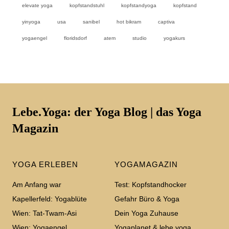
elevate yoga
kopfstandstuhl
kopfstandyoga
kopfstand
yinyoga
usa
sanibel
hot bikram
captiva
yogaengel
floridsdorf
atem
studio
yogakurs
Lebe.Yoga: der Yoga Blog | das Yoga
Magazin
YOGA ERLEBEN
YOGAMAGAZIN
Am Anfang war
Test: Kopfstandhocker
Kapellerfeld: Yogablüte
Gefahr Büro & Yoga
Wien: Tat-Twam-Asi
Dein Yoga Zuhause
Wien: Yogaengel
Yogaplanet & lebe.yoga