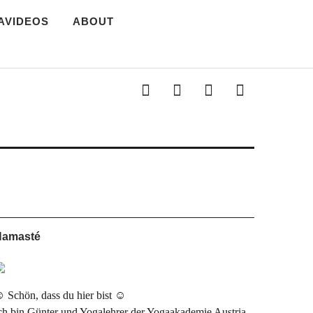
AVIDEOS
ABOUT
s Yoga Magazin
Kontakt
Impressum
Yoga
Startseite
Links
Namasté
 Schön, dass du hier bist ☺
ch bin Günter und Yogalehrer der Yogaakademie Austria.