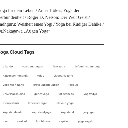
oga für dein Leben
Anna Trökes: Yoga der
erbundenheit
Roger D. Nelson: Der Welt-Geist
adhguru: Weisheit eines Yogi
Yoga bei Rüdiger Dahlke
r.Nakagawa „Augen Yoga“
oga Cloud Tags
orlando
verspannungen
flow yoga
tiefenentspannung
katzensonnengruß
video
videoanleitung
yoga wien nähe
kräfigungsübungen
feedup
universal-studios
guruv yoga
tat-twam-asi
yogavidya
atemtechnik
lebensenergie
elevate yoga
kopfstandstuhl
kopfstandyoga
kopfstand
yinyoga
usa
sanibel
hot bikram
captiva
yogaengel