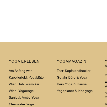
YOGA ERLEBEN
YOGAMAGAZIN
Am Anfang war
Test: Kopfstandhocker
Y
Kapellerfeld: Yogablüte
Gefahr Büro & Yoga
A
Wien: Tat-Twam-Asi
Dein Yoga Zuhause
V
Wien: Yogaengel
Yogaplanet & lebe.yoga
S
Sanibal: Ambu Yoga
Y
Clearwater Yoga
R