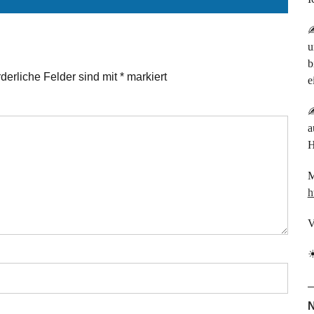
u
b
rderliche Felder sind mit
*
markiert
e
✍
a
H
M
h
V
N