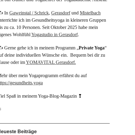
✍ In
Gaweinstal / Schrick
,
Gerasdorf
und
Mistelbach
nterrichte ich im Gesundheitsyoga in kleineren Gruppen
is zu ca. 10 Personen. Seit Oktober 2025 habe mein
igenes Wohlfühl
Yogastudio in Gerasdorf
.
 Gerne gehe ich in meinem Programm „
Private Yoga
“
uf deine individuellen Wünsche ein. Bequem bei dir zu
ause oder im
YOMAVITAL Gerasdorf.
ehr über mein Yogaprogramm erfährst du auf
ttps://gesundheits.yoga
iel Spaß in meinem Yoga-Blog-Magazin ❢
☀
eueste Beiträge