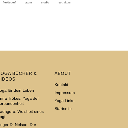
floridsdorf
atem
studio
yogakurs
YOGA BÜCHER &
ABOUT
VIDEOS
Kontakt
oga für dein Leben
Impressum
nna Trökes: Yoga der
Yoga Links
erbundenheit
Startseite
adhguru: Weisheit eines
ogi
oger D. Nelson: Der