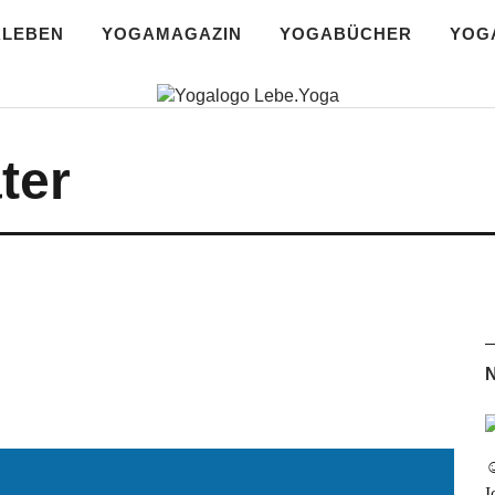
RLEBEN
YOGAMAGAZIN
YOGABÜCHER
YOG
r Yoga Blog | da
ter
☺
I