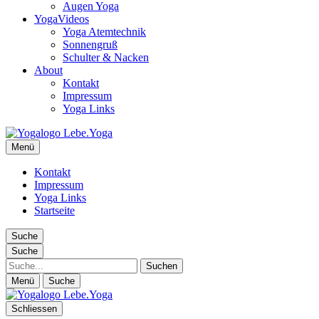
Augen Yoga
YogaVideos
Yoga Atemtechnik
Sonnengruß
Schulter & Nacken
About
Kontakt
Impressum
Yoga Links
Lebe.Yoga: der Yoga Blog | das Yoga Magazin
Menü
Yoga erleben in Wien, Florida… Yoga Magazin, Yogabücher,
Yogavideos…
Kontakt
Impressum
Yoga Links
Startseite
Suche
Suche
Suche
Menü
Suche
Schliessen