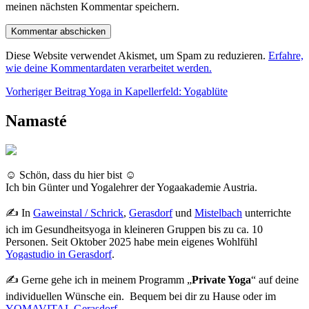
meinen nächsten Kommentar speichern.
Diese Website verwendet Akismet, um Spam zu reduzieren.
Erfahre,
wie deine Kommentardaten verarbeitet werden.
Beitragsnavigation
Vorheriger
Vorheriger Beitrag
Yoga in Kapellerfeld: Yogablüte
Beitrag
Namasté
☺ Schön, dass du hier bist ☺
Ich bin Günter und Yogalehrer der Yogaakademie Austria.
✍ In
Gaweinstal / Schrick
,
Gerasdorf
und
Mistelbach
unterrichte
ich im Gesundheitsyoga in kleineren Gruppen bis zu ca. 10
Personen. Seit Oktober 2025 habe mein eigenes Wohlfühl
Yogastudio in Gerasdorf
.
✍ Gerne gehe ich in meinem Programm „
Private Yoga
“ auf deine
individuellen Wünsche ein. Bequem bei dir zu Hause oder im
YOMAVITAL Gerasdorf.