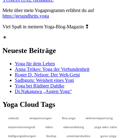
Mehr über mein Yogaprogramm erfährst du auf
https://gesundheits.yoga
Viel Spaß in meinem Yoga-Blog-Magazin ❢
☀
Neueste Beiträge
Yoga für dein Leben
Anna Trökes: Yoga der Verbundenheit
Roger D. Nelson: Der Welt-Geist
Sadhguru: Weisheit eines Yogi
Yoga bei Rüdiger Dahlke
Dr.Nakagawa „Augen Yoga“
Yoga Cloud Tags
orlando
verspannungen
flow yoga
tiefenentspannung
katzensonnengruß
video
videoanleitung
yoga wien nähe
kräfigungsübungen
feedup
universal-studios
guruv yoga