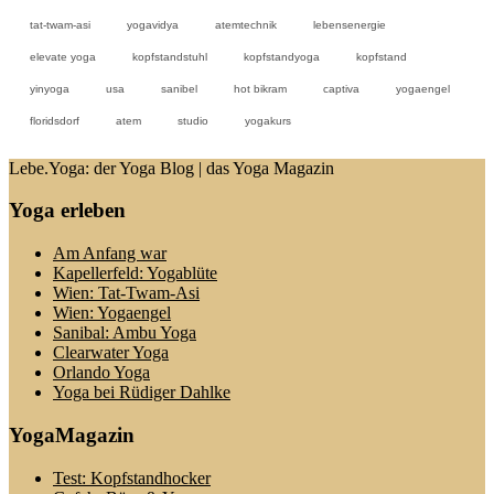
tat-twam-asi
yogavidya
atemtechnik
lebensenergie
elevate yoga
kopfstandstuhl
kopfstandyoga
kopfstand
yinyoga
usa
sanibel
hot bikram
captiva
yogaengel
floridsdorf
atem
studio
yogakurs
Lebe.Yoga: der Yoga Blog | das Yoga Magazin
Yoga erleben
Am Anfang war
Kapellerfeld: Yogablüte
Wien: Tat-Twam-Asi
Wien: Yogaengel
Sanibal: Ambu Yoga
Clearwater Yoga
Orlando Yoga
Yoga bei Rüdiger Dahlke
YogaMagazin
Test: Kopfstandhocker