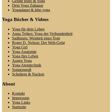
Gefahr Büro & Yoga
Dein Yoga Zuhause
Yogaplanet & lebe.yoga
Yoga Bücher & Videos
Yoga für dein Leben
Anna Trökes: Yoga der Verbundenheit
Sadhguru: Weisheit eines Yogi
Roger D. Nelson: Der Welt-Geist
Yoga Girl
Yoga Anatomie
Yoga fürs Leben
Augen Yoga
Yoga Atemtechnik
Sonnengruß
Schultern & Nacken
About
Kontakt
Impressum
Yoga Links
Startseite