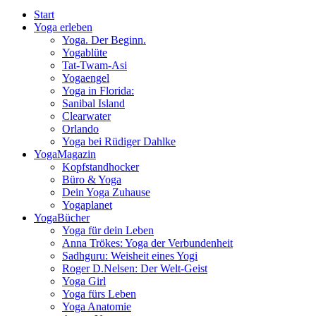
Start
Yoga erleben
Yoga. Der Beginn.
Yogablüte
Tat-Twam-Asi
Yogaengel
Yoga in Florida:
Sanibal Island
Clearwater
Orlando
Yoga bei Rüdiger Dahlke
YogaMagazin
Kopfstandhocker
Büro & Yoga
Dein Yoga Zuhause
Yogaplanet
YogaBücher
Yoga für dein Leben
Anna Trökes: Yoga der Verbundenheit
Sadhguru: Weisheit eines Yogi
Roger D.Nelsen: Der Welt-Geist
Yoga Girl
Yoga fürs Leben
Yoga Anatomie