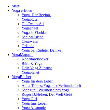
Start
Yoga erleben
Yoga. Der Beginn.
Yogablüte
Tat-Twam-Asi
Yogaengel
Yoga in Florida:
Sanibal Island
Clearwater
Orlando
Yoga bei Rüdiger Dahlke
YogaMagazin
Kopfstandhocker
Büro & Yoga
Dein Yoga Zuhause
Yogaplanet
YogaBücher
Yoga für dein Leben
Anna Trökes: Yoga der Verbundenheit
Sadhguru: Weisheit eines Yogi
Roger D.Nelsen: Der Welt-Geist
Yoga Girl
Yoga fürs Leben
Yoga Anatomie