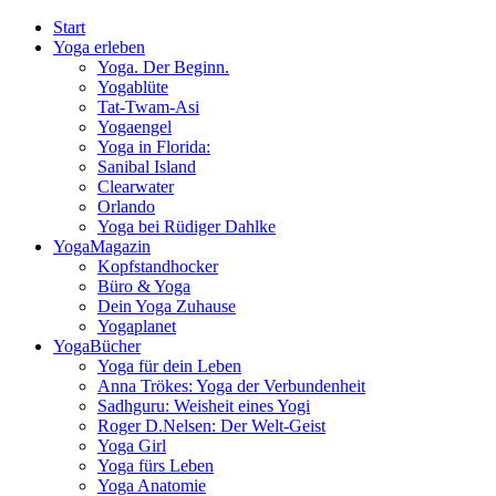
Start
Yoga erleben
Yoga. Der Beginn.
Yogablüte
Tat-Twam-Asi
Yogaengel
Yoga in Florida:
Sanibal Island
Clearwater
Orlando
Yoga bei Rüdiger Dahlke
YogaMagazin
Kopfstandhocker
Büro & Yoga
Dein Yoga Zuhause
Yogaplanet
YogaBücher
Yoga für dein Leben
Anna Trökes: Yoga der Verbundenheit
Sadhguru: Weisheit eines Yogi
Roger D.Nelsen: Der Welt-Geist
Yoga Girl
Yoga fürs Leben
Yoga Anatomie