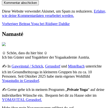
Diese Website verwendet Akismet, um Spam zu reduzieren.
Erfahre,
wie deine Kommentardaten verarbeitet werden.
Beitragsnavigation
Vorheriger
Vorheriger Beitrag
Yoga bei Rüdiger Dahlke
Beitrag
Namasté
☺ Schön, dass du hier bist ☺
Ich bin Günter und Yogalehrer der Yogaakademie Austria.
✍ In
Gaweinstal / Schrick
,
Gerasdorf
und
Mistelbach
unterrichte
ich im Gesundheitsyoga in kleineren Gruppen bis zu ca. 10
Personen. Seit Oktober 2025 habe mein eigenes Wohlfühl
Yogastudio in Gerasdorf
.
✍ Gerne gehe ich in meinem Programm „
Private Yoga
“ auf deine
individuellen Wünsche ein. Bequem bei dir zu Hause oder im
YOMAVITAL Gerasdorf.
Mehr über mein Yogaprogramm erfährst du auf