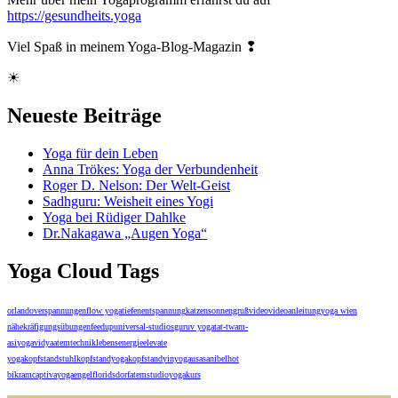
https://gesundheits.yoga
Viel Spaß in meinem Yoga-Blog-Magazin ❢
☀
Neueste Beiträge
Yoga für dein Leben
Anna Trökes: Yoga der Verbundenheit
Roger D. Nelson: Der Welt-Geist
Sadhguru: Weisheit eines Yogi
Yoga bei Rüdiger Dahlke
Dr.Nakagawa „Augen Yoga“
Yoga Cloud Tags
orlando
verspannungen
flow yoga
tiefenentspannung
katzensonnengruß
video
videoanleitung
yoga wien
nähe
kräfigungsübungen
feedup
universal-studios
guruv yoga
tat-twam-
asi
yogavidya
atemtechnik
lebensenergie
elevate
yoga
kopfstandstuhl
kopfstandyoga
kopfstand
yinyoga
usa
sanibel
hot
bikram
captiva
yogaengel
floridsdorf
atem
studio
yogakurs