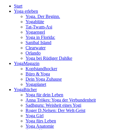
Start
Yoga erleben
Yoga. Der Beginn.
Yogablüte
Tat-Twam-Asi
Yogaengel
Yoga in Florida:
Sanibal Island
Clearwater
Orlando
Yoga bei Rüdiger Dahlke
YogaMagazin
Kopfstandhocker
Büro & Yoga
Dein Yoga Zuhause
Yogaplanet
YogaBücher
Yoga für dein Leben
Anna Trökes: Yoga der Verbundenheit
Sadhguru: Weisheit eines Yogi
Roger D.Nelsen: Der Welt-Geist
Yoga Girl
Yoga fürs Leben
Yoga Anatomie