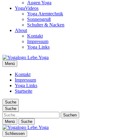
Augen Yoga
YogaVideos
Yoga Atemtechnik
Sonnengruß
Schulter & Nacken
About
Kontakt
Impressum
Yoga Links
Lebe.Yoga: der Yoga Blog | das Yoga Magazin
Menü
Yoga erleben in Wien, Florida… Yoga Magazin, Yogabücher,
Yogavideos…
Kontakt
Impressum
Yoga Links
Startseite
Suche
Suche
Suche
Menü
Suche
Schliessen