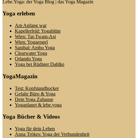
Lebe.Yoga: der Yoga Blog | das Yoga Magazin
Yoga erleben
Am Anfang war
Kapellerfeld: Yogablüte
Wien: Tat-Twam-Asi
Wien: Yogaengel
Sanibal: Ambu Yoga
Clearwater Yoga
Orlando Yoga
Yoga bei Rüdiger Dahlke
YogaMagazin
Test: Kopfstandhocker
Gefahr Büro & Yoga
Dein Yoga Zuhause
Yogaplanet & lebe.yoga
Yoga Bücher & Videos
Yoga für dein Leben
Anna Trökes: Yoga der Verbundenheit