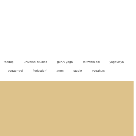
feedup
universal-studios
guruv yoga
tat-twam-asi
yogavidya
yogaengel
floridsdorf
atem
studio
yogakurs