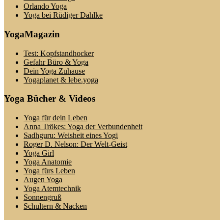
Orlando Yoga
Yoga bei Rüdiger Dahlke
YogaMagazin
Test: Kopfstandhocker
Gefahr Büro & Yoga
Dein Yoga Zuhause
Yogaplanet & lebe.yoga
Yoga Bücher & Videos
Yoga für dein Leben
Anna Trökes: Yoga der Verbundenheit
Sadhguru: Weisheit eines Yogi
Roger D. Nelson: Der Welt-Geist
Yoga Girl
Yoga Anatomie
Yoga fürs Leben
Augen Yoga
Yoga Atemtechnik
Sonnengruß
Schultern & Nacken