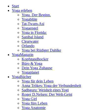
Start
Yoga erleben
Yoga. Der Beginn.
Yogablüte
Tat-Twam-Asi
Yogaengel
Yoga in Florida:
Sanibal Island
Clearwater
Orlando
Yoga bei Rüdiger Dahlke
YogaMagazin
Kopfstandhocker
Büro & Yoga
Dein Yoga Zuhause
Yogaplanet
YogaBücher
Yoga für dein Leben
Anna Trökes: Yoga der Verbundenheit
Sadhguru: Weisheit eines Yogi
Roger D.Nelsen: Der Welt-Geist
Yoga Girl
Yoga fürs Leben
Yoga Anatomie