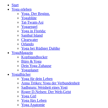
Start
Yoga erleben
Yoga. Der Beginn.
Yogablüte
Tat-Twam-Asi
Yogaengel
Yoga in Florida:
Sanibal Island
Clearwater
Orlando
Yoga bei Rüdiger Dahlke
YogaMagazin
Kopfstandhocker
Büro & Yoga
Dein Yoga Zuhause
Yogaplanet
YogaBücher
Yoga für dein Leben
Anna Trökes: Yoga der Verbundenheit
Sadhguru: Weisheit eines Yogi
Roger D.Nelsen: Der Welt-Geist
Yoga Girl
Yoga fürs Leben
Yoga Anatomie