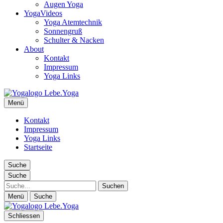
Augen Yoga
YogaVideos
Yoga Atemtechnik
Sonnengruß
Schulter & Nacken
About
Kontakt
Impressum
Yoga Links
Lebe.Yoga: der Yoga Blog | das Yoga Magazin
Menü
Yoga erleben in Wien, Florida… Yoga Magazin, Yogabücher, Yogav
Kontakt
Impressum
Yoga Links
Startseite
Suche
Suche
Suche
Menü
Suche
Schliessen