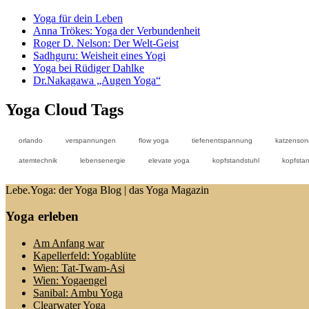
Yoga für dein Leben
Anna Trökes: Yoga der Verbundenheit
Roger D. Nelson: Der Welt-Geist
Sadhguru: Weisheit eines Yogi
Yoga bei Rüdiger Dahlke
Dr.Nakagawa „Augen Yoga“
Yoga Cloud Tags
orlando
verspannungen
flow yoga
tiefenentspannung
katzenson
atemtechnik
lebensenergie
elevate yoga
kopfstandstuhl
kopfsta
Lebe.Yoga: der Yoga Blog | das Yoga Magazin
Yoga erleben
Am Anfang war
Kapellerfeld: Yogablüte
Wien: Tat-Twam-Asi
Wien: Yogaengel
Sanibal: Ambu Yoga
Clearwater Yoga