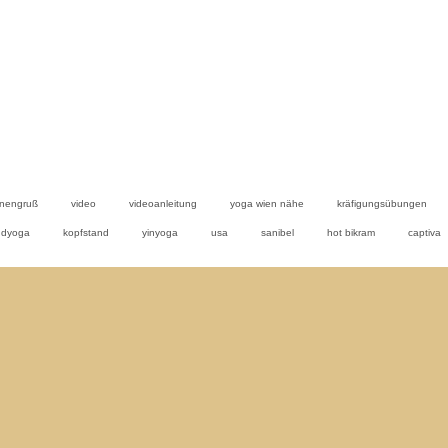
nengruß
video
videoanleitung
yoga wien nähe
kräfigungsübungen
ndyoga
kopfstand
yinyoga
usa
sanibel
hot bikram
captiva