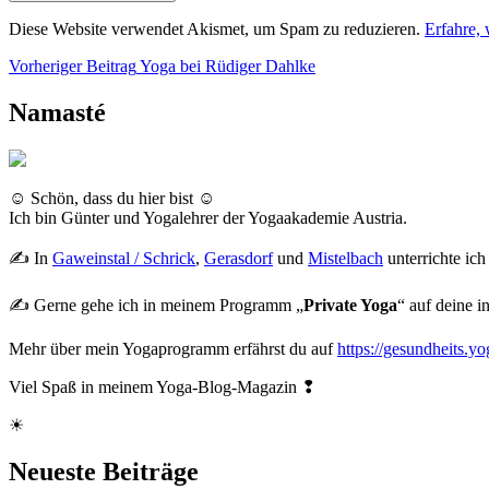
Diese Website verwendet Akismet, um Spam zu reduzieren.
Erfahre,
Beitragsnavigation
Vorheriger
Vorheriger Beitrag
Yoga bei Rüdiger Dahlke
Beitrag
Namasté
☺ Schön, dass du hier bist ☺
Ich bin Günter und Yogalehrer der Yogaakademie Austria.
✍ In
Gaweinstal / Schrick
,
Gerasdorf
und
Mistelbach
unterrichte ic
✍ Gerne gehe ich in meinem Programm „
Private Yoga
“ auf deine 
Mehr über mein Yogaprogramm erfährst du auf
https://gesundheits.yo
Viel Spaß in meinem Yoga-Blog-Magazin ❢
☀
Neueste Beiträge