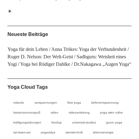
☀
Neueste Beiträge
Yoga für dein Leben
Anna Trökes: Yoga der Verbundenheit
Roger D. Nelson: Der Welt-Geist
Sadhguru: Weisheit eines
Yogi
Yoga bei Rüdiger Dahlke
Dr.Nakagawa „Augen Yoga“
Yoga Cloud Tags
orlando
verspannungen
flow yoga
tiefenentspannung
katzensonnengruß
video
videoanleitung
yoga wien nähe
kräfigungsübungen
feedup
universal-studios
guruv yoga
tat-twam-asi
yogavidya
atemtechnik
lebensenergie