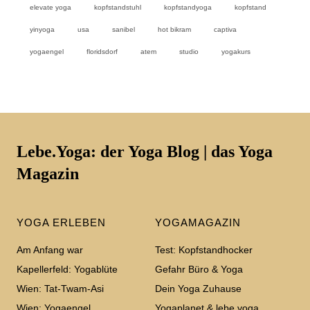
elevate yoga
kopfstandstuhl
kopfstandyoga
kopfstand
yinyoga
usa
sanibel
hot bikram
captiva
yogaengel
floridsdorf
atem
studio
yogakurs
Lebe.Yoga: der Yoga Blog | das Yoga
Magazin
YOGA ERLEBEN
YOGAMAGAZIN
Am Anfang war
Test: Kopfstandhocker
Kapellerfeld: Yogablüte
Gefahr Büro & Yoga
Wien: Tat-Twam-Asi
Dein Yoga Zuhause
Wien: Yogaengel
Yogaplanet & lebe.yoga