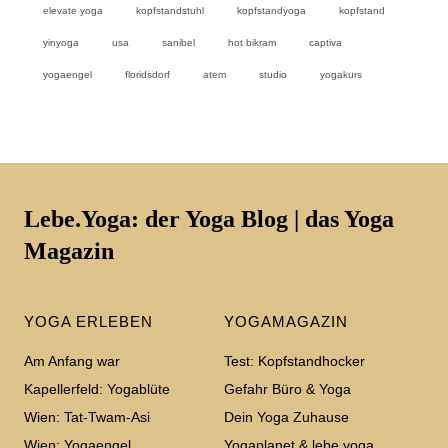
elevate yoga
kopfstandstuhl
kopfstandyoga
kopfstand
yinyoga
usa
sanibel
hot bikram
captiva
yogaengel
floridsdorf
atem
studio
yogakurs
Lebe.Yoga: der Yoga Blog | das Yoga
Magazin
YOGA ERLEBEN
YOGAMAGAZIN
Am Anfang war
Test: Kopfstandhocker
Kapellerfeld: Yogablüte
Gefahr Büro & Yoga
Wien: Tat-Twam-Asi
Dein Yoga Zuhause
Wien: Yogaengel
Yogaplanet & lebe.yoga