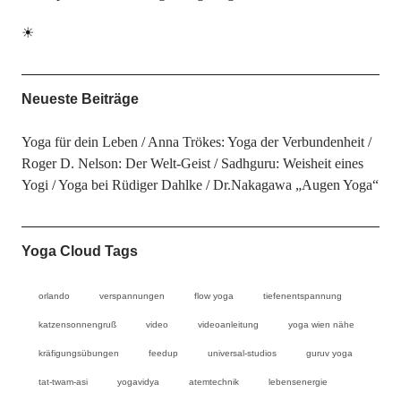
☀
Neueste Beiträge
Yoga für dein Leben
Anna Trökes: Yoga der Verbundenheit
Roger D. Nelson: Der Welt-Geist
Sadhguru: Weisheit eines
Yogi
Yoga bei Rüdiger Dahlke
Dr.Nakagawa „Augen Yoga“
Yoga Cloud Tags
orlando
verspannungen
flow yoga
tiefenentspannung
katzensonnengruß
video
videoanleitung
yoga wien nähe
kräfigungsübungen
feedup
universal-studios
guruv yoga
tat-twam-asi
yogavidya
atemtechnik
lebensenergie