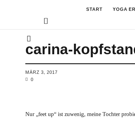
START
YOGA E
Lebe.Yoga: de
carina-kopfstan
MÄRZ 3, 2017
0
Nur „feet up“ ist zuwenig, meine Tochter probi