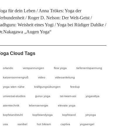
oga für dein Leben
Anna Trökes: Yoga der
erbundenheit
Roger D. Nelson: Der Welt-Geist
adhguru: Weisheit eines Yogi
Yoga bei Rüdiger Dahlke
r.Nakagawa „Augen Yoga“
oga Cloud Tags
orlando
verspannungen
flow yoga
tiefenentspannung
katzensonnengruß
video
videoanleitung
yoga wien nähe
kräfigungsübungen
feedup
universal-studios
guruv yoga
tat-twam-asi
yogavidya
atemtechnik
lebensenergie
elevate yoga
kopfstandstuhl
kopfstandyoga
kopfstand
yinyoga
usa
sanibel
hot bikram
captiva
yogaengel