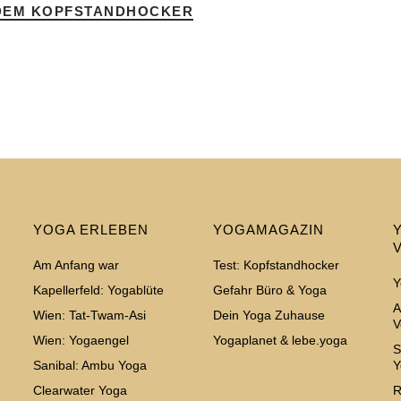
DEM KOPFSTANDHOCKER
YOGA ERLEBEN
YOGAMAGAZIN
Am Anfang war
Test: Kopfstandhocker
Y
Kapellerfeld: Yogablüte
Gefahr Büro & Yoga
A
Wien: Tat-Twam-Asi
Dein Yoga Zuhause
V
Wien: Yogaengel
Yogaplanet & lebe.yoga
S
Sanibal: Ambu Yoga
Y
Clearwater Yoga
R