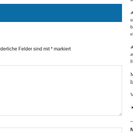
u
b
e
✍
rderliche Felder sind mit
*
markiert
a
H
M
h
V
N