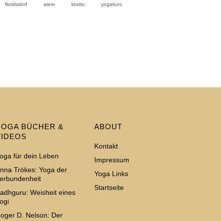
floridsdorf
atem
studio
yogakurs
YOGA BÜCHER &
ABOUT
VIDEOS
Kontakt
oga für dein Leben
Impressum
nna Trökes: Yoga der
Yoga Links
erbundenheit
Startseite
adhguru: Weisheit eines
ogi
oger D. Nelson: Der