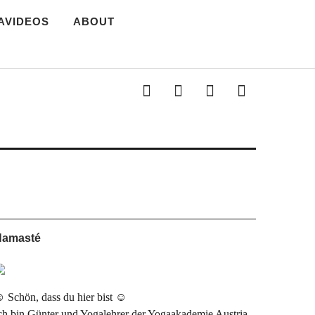
AVIDEOS
ABOUT
s Yoga Magazin
Kontakt
Impressum
Yoga
Startseite
Links
Namasté
 Schön, dass du hier bist ☺
ch bin Günter und Yogalehrer der Yogaakademie Austria.