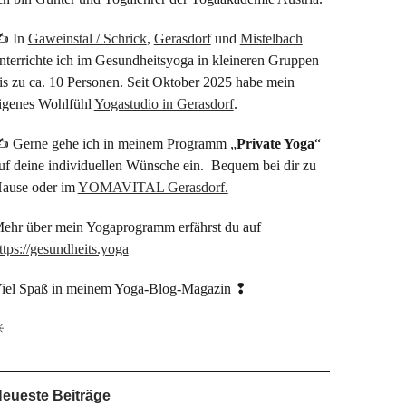
✍ In
Gaweinstal / Schrick
,
Gerasdorf
und
Mistelbach
nterrichte ich im Gesundheitsyoga in kleineren Gruppen
is zu ca. 10 Personen. Seit Oktober 2025 habe mein
igenes Wohlfühl
Yogastudio in Gerasdorf
.
 Gerne gehe ich in meinem Programm „
Private Yoga
“
uf deine individuellen Wünsche ein. Bequem bei dir zu
ause oder im
YOMAVITAL Gerasdorf.
ehr über mein Yogaprogramm erfährst du auf
ttps://gesundheits.yoga
iel Spaß in meinem Yoga-Blog-Magazin ❢
☀
eueste Beiträge