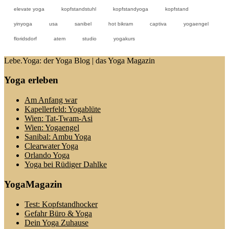
elevate yoga
kopfstandstuhl
kopfstandyoga
kopfstand
yinyoga
usa
sanibel
hot bikram
captiva
yogaengel
floridsdorf
atem
studio
yogakurs
Lebe.Yoga: der Yoga Blog | das Yoga Magazin
Yoga erleben
Am Anfang war
Kapellerfeld: Yogablüte
Wien: Tat-Twam-Asi
Wien: Yogaengel
Sanibal: Ambu Yoga
Clearwater Yoga
Orlando Yoga
Yoga bei Rüdiger Dahlke
YogaMagazin
Test: Kopfstandhocker
Gefahr Büro & Yoga
Dein Yoga Zuhause