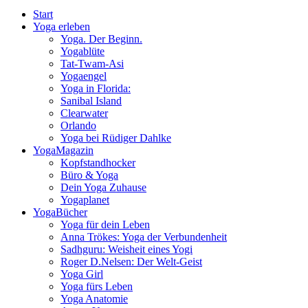
Start
Yoga erleben
Yoga. Der Beginn.
Yogablüte
Tat-Twam-Asi
Yogaengel
Yoga in Florida:
Sanibal Island
Clearwater
Orlando
Yoga bei Rüdiger Dahlke
YogaMagazin
Kopfstandhocker
Büro & Yoga
Dein Yoga Zuhause
Yogaplanet
YogaBücher
Yoga für dein Leben
Anna Trökes: Yoga der Verbundenheit
Sadhguru: Weisheit eines Yogi
Roger D.Nelsen: Der Welt-Geist
Yoga Girl
Yoga fürs Leben
Yoga Anatomie