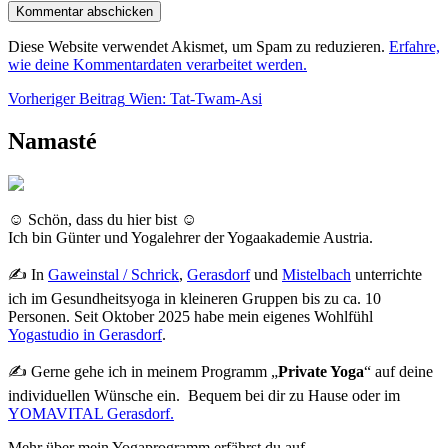
Diese Website verwendet Akismet, um Spam zu reduzieren.
Erfahre,
wie deine Kommentardaten verarbeitet werden.
Beitragsnavigation
Vorheriger
Vorheriger Beitrag
Wien: Tat-Twam-Asi
Beitrag
Namasté
☺ Schön, dass du hier bist ☺
Ich bin Günter und Yogalehrer der Yogaakademie Austria.
✍ In
Gaweinstal / Schrick
,
Gerasdorf
und
Mistelbach
unterrichte
ich im Gesundheitsyoga in kleineren Gruppen bis zu ca. 10
Personen. Seit Oktober 2025 habe mein eigenes Wohlfühl
Yogastudio in Gerasdorf
.
✍ Gerne gehe ich in meinem Programm „
Private Yoga
“ auf deine
individuellen Wünsche ein. Bequem bei dir zu Hause oder im
YOMAVITAL Gerasdorf.
Mehr über mein Yogaprogramm erfährst du auf