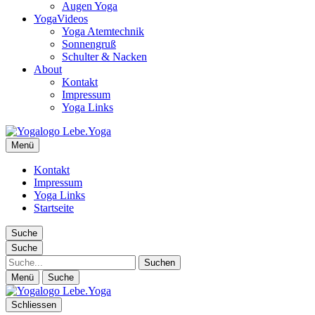
Augen Yoga
YogaVideos
Yoga Atemtechnik
Sonnengruß
Schulter & Nacken
About
Kontakt
Impressum
Yoga Links
Lebe.Yoga: der Yoga Blog | das Yoga Magazin
Menü
Yoga erleben in Wien, Florida… Yoga Magazin, Yogabücher,
Yogavideos…
Kontakt
Impressum
Yoga Links
Startseite
Suche
Suche
Suche
Menü
Suche
Schliessen