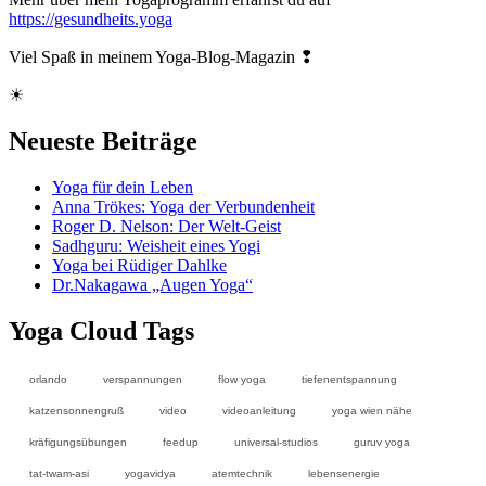
https://gesundheits.yoga
Viel Spaß in meinem Yoga-Blog-Magazin ❢
☀
Neueste Beiträge
Yoga für dein Leben
Anna Trökes: Yoga der Verbundenheit
Roger D. Nelson: Der Welt-Geist
Sadhguru: Weisheit eines Yogi
Yoga bei Rüdiger Dahlke
Dr.Nakagawa „Augen Yoga“
Yoga Cloud Tags
orlando
verspannungen
flow yoga
tiefenentspannung
katzensonnengruß
video
videoanleitung
yoga wien nähe
kräfigungsübungen
feedup
universal-studios
guruv yoga
tat-twam-asi
yogavidya
atemtechnik
lebensenergie