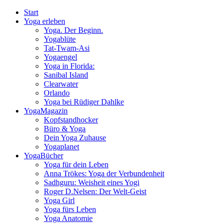
Start
Yoga erleben
Yoga. Der Beginn.
Yogablüte
Tat-Twam-Asi
Yogaengel
Yoga in Florida:
Sanibal Island
Clearwater
Orlando
Yoga bei Rüdiger Dahlke
YogaMagazin
Kopfstandhocker
Büro & Yoga
Dein Yoga Zuhause
Yogaplanet
YogaBücher
Yoga für dein Leben
Anna Trökes: Yoga der Verbundenheit
Sadhguru: Weisheit eines Yogi
Roger D.Nelsen: Der Welt-Geist
Yoga Girl
Yoga fürs Leben
Yoga Anatomie