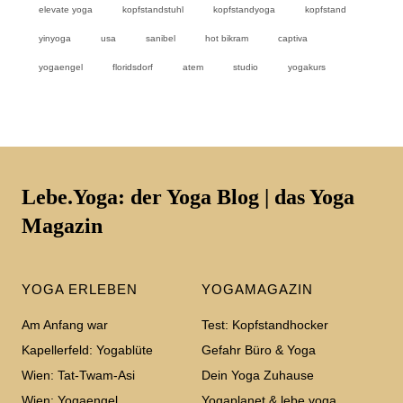
elevate yoga
kopfstandstuhl
kopfstandyoga
kopfstand
yinyoga
usa
sanibel
hot bikram
captiva
yogaengel
floridsdorf
atem
studio
yogakurs
Lebe.Yoga: der Yoga Blog | das Yoga
Magazin
YOGA ERLEBEN
YOGAMAGAZIN
Am Anfang war
Test: Kopfstandhocker
Kapellerfeld: Yogablüte
Gefahr Büro & Yoga
Wien: Tat-Twam-Asi
Dein Yoga Zuhause
Wien: Yogaengel
Yogaplanet & lebe.yoga