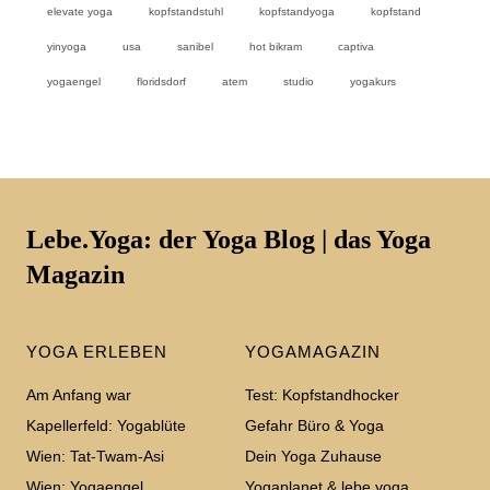
elevate yoga
kopfstandstuhl
kopfstandyoga
kopfstand
yinyoga
usa
sanibel
hot bikram
captiva
yogaengel
floridsdorf
atem
studio
yogakurs
Lebe.Yoga: der Yoga Blog | das Yoga
Magazin
YOGA ERLEBEN
YOGAMAGAZIN
Am Anfang war
Test: Kopfstandhocker
Kapellerfeld: Yogablüte
Gefahr Büro & Yoga
Wien: Tat-Twam-Asi
Dein Yoga Zuhause
Wien: Yogaengel
Yogaplanet & lebe.yoga