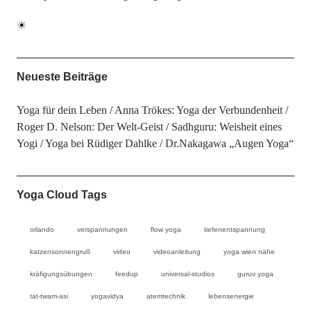
☀
Neueste Beiträge
Yoga für dein Leben
Anna Trökes: Yoga der Verbundenheit
Roger D. Nelson: Der Welt-Geist
Sadhguru: Weisheit eines
Yogi
Yoga bei Rüdiger Dahlke
Dr.Nakagawa „Augen Yoga“
Yoga Cloud Tags
orlando
verspannungen
flow yoga
tiefenentspannung
katzensonnengruß
video
videoanleitung
yoga wien nähe
kräfigungsübungen
feedup
universal-studios
guruv yoga
tat-twam-asi
yogavidya
atemtechnik
lebensenergie