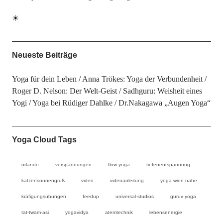
☀
Neueste Beiträge
Yoga für dein Leben
Anna Trökes: Yoga der Verbundenheit
Roger D. Nelson: Der Welt-Geist
Sadhguru: Weisheit eines
Yogi
Yoga bei Rüdiger Dahlke
Dr.Nakagawa „Augen Yoga“
Yoga Cloud Tags
orlando
verspannungen
flow yoga
tiefenentspannung
katzensonnengruß
video
videoanleitung
yoga wien nähe
kräfigungsübungen
feedup
universal-studios
guruv yoga
tat-twam-asi
yogavidya
atemtechnik
lebensenergie