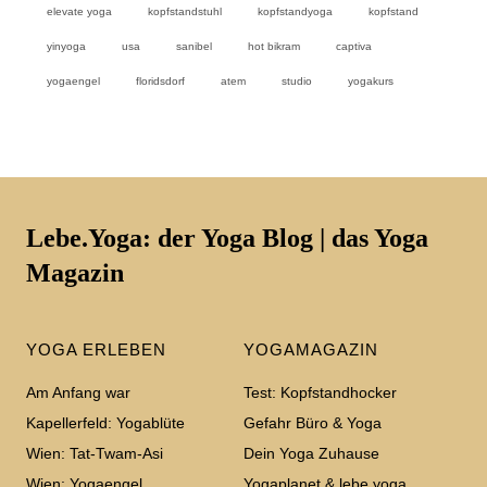
elevate yoga
kopfstandstuhl
kopfstandyoga
kopfstand
yinyoga
usa
sanibel
hot bikram
captiva
yogaengel
floridsdorf
atem
studio
yogakurs
Lebe.Yoga: der Yoga Blog | das Yoga
Magazin
YOGA ERLEBEN
YOGAMAGAZIN
Am Anfang war
Test: Kopfstandhocker
Kapellerfeld: Yogablüte
Gefahr Büro & Yoga
Wien: Tat-Twam-Asi
Dein Yoga Zuhause
Wien: Yogaengel
Yogaplanet & lebe.yoga