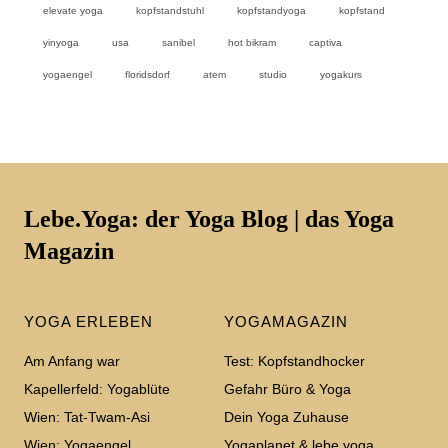
elevate yoga
kopfstandstuhl
kopfstandyoga
kopfstand
yinyoga
usa
sanibel
hot bikram
captiva
yogaengel
floridsdorf
atem
studio
yogakurs
Lebe.Yoga: der Yoga Blog | das Yoga
Magazin
YOGA ERLEBEN
YOGAMAGAZIN
Am Anfang war
Test: Kopfstandhocker
Kapellerfeld: Yogablüte
Gefahr Büro & Yoga
Wien: Tat-Twam-Asi
Dein Yoga Zuhause
Wien: Yogaengel
Yogaplanet & lebe.yoga