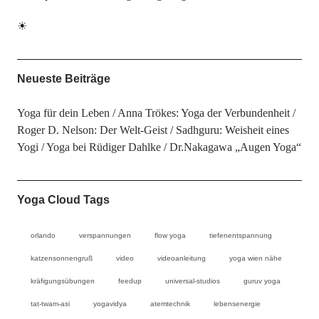
☀
Neueste Beiträge
Yoga für dein Leben
Anna Trökes: Yoga der Verbundenheit
Roger D. Nelson: Der Welt-Geist
Sadhguru: Weisheit eines
Yogi
Yoga bei Rüdiger Dahlke
Dr.Nakagawa „Augen Yoga“
Yoga Cloud Tags
orlando
verspannungen
flow yoga
tiefenentspannung
katzensonnengruß
video
videoanleitung
yoga wien nähe
kräfigungsübungen
feedup
universal-studios
guruv yoga
tat-twam-asi
yogavidya
atemtechnik
lebensenergie