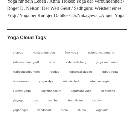
Yoga für dein Leben
Anna Trökes: Yoga der Verbundenheit
Roger D. Nelson: Der Welt-Geist
Sadhguru: Weisheit eines
Yogi
Yoga bei Rüdiger Dahlke
Dr.Nakagawa „Augen Yoga“
Yoga Cloud Tags
orlando
verspannungen
flow yoga
tiefenentspannung
katzensonnengruß
video
videoanleitung
yoga wien nähe
kräfigungsübungen
feedup
universal-studios
guruv yoga
tat-twam-asi
yogavidya
atemtechnik
lebensenergie
elevate yoga
kopfstandstuhl
kopfstandyoga
kopfstand
yinyoga
usa
sanibel
hot bikram
captiva
yogaengel
floridsdorf
atem
studio
yogakurs