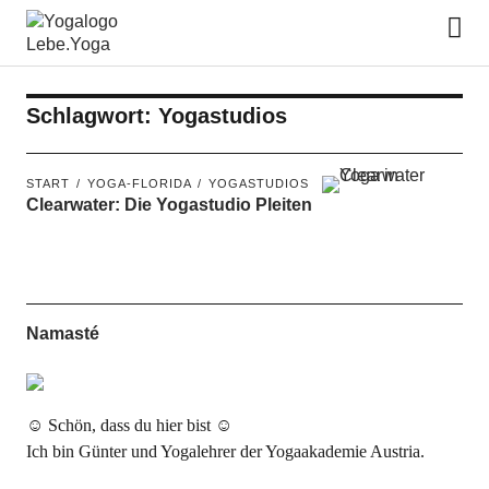
Lebe.Yoga: der Yoga Blog | das
Yoga Magazin
Schlagwort:
Yogastudios
START
YOGA-FLORIDA
YOGASTUDIOS
Clearwater: Die Yogastudio Pleiten
Namasté
☺ Schön, dass du hier bist ☺
Ich bin Günter und Yogalehrer der Yogaakademie Austria.