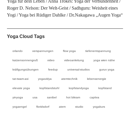
Yoga für dein Leben
Anna Trökes: Yoga der Verbundenheit
Roger D. Nelson: Der Welt-Geist
Sadhguru: Weisheit eines
Yogi
Yoga bei Rüdiger Dahlke
Dr.Nakagawa „Augen Yoga“
Yoga Cloud Tags
orlando
verspannungen
flow yoga
tiefenentspannung
katzensonnengruß
video
videoanleitung
yoga wien nähe
kräfigungsübungen
feedup
universal-studios
guruv yoga
tat-twam-asi
yogavidya
atemtechnik
lebensenergie
elevate yoga
kopfstandstuhl
kopfstandyoga
kopfstand
yinyoga
usa
sanibel
hot bikram
captiva
yogaengel
floridsdorf
atem
studio
yogakurs