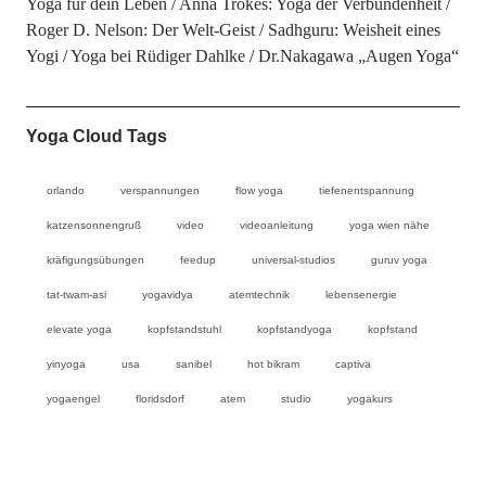
Yoga für dein Leben
Anna Trökes: Yoga der Verbundenheit
Roger D. Nelson: Der Welt-Geist
Sadhguru: Weisheit eines
Yogi
Yoga bei Rüdiger Dahlke
Dr.Nakagawa „Augen Yoga“
Yoga Cloud Tags
orlando
verspannungen
flow yoga
tiefenentspannung
katzensonnengruß
video
videoanleitung
yoga wien nähe
kräfigungsübungen
feedup
universal-studios
guruv yoga
tat-twam-asi
yogavidya
atemtechnik
lebensenergie
elevate yoga
kopfstandstuhl
kopfstandyoga
kopfstand
yinyoga
usa
sanibel
hot bikram
captiva
yogaengel
floridsdorf
atem
studio
yogakurs