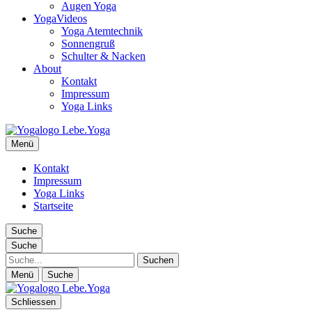
Augen Yoga
YogaVideos
Yoga Atemtechnik
Sonnengruß
Schulter & Nacken
About
Kontakt
Impressum
Yoga Links
Lebe.Yoga: der Yoga Blog | das Yoga Magazin
Menü
Yoga erleben in Wien, Florida… Yoga Magazin, Yogabücher,
Yogavideos…
Kontakt
Impressum
Yoga Links
Startseite
Suche
Suche
Suche
Menü
Suche
Schliessen