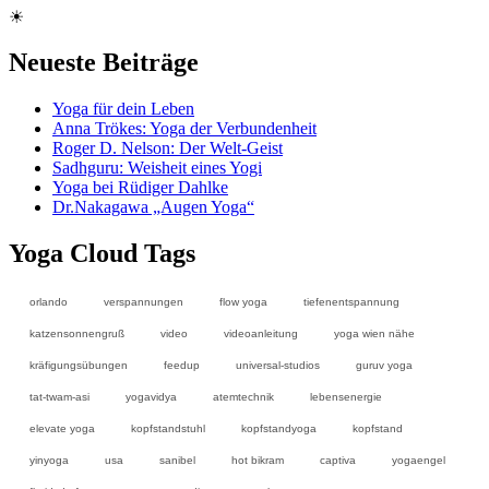
☀
Neueste Beiträge
Yoga für dein Leben
Anna Trökes: Yoga der Verbundenheit
Roger D. Nelson: Der Welt-Geist
Sadhguru: Weisheit eines Yogi
Yoga bei Rüdiger Dahlke
Dr.Nakagawa „Augen Yoga“
Yoga Cloud Tags
orlando
verspannungen
flow yoga
tiefenentspannung
katzensonnengruß
video
videoanleitung
yoga wien nähe
kräfigungsübungen
feedup
universal-studios
guruv yoga
tat-twam-asi
yogavidya
atemtechnik
lebensenergie
elevate yoga
kopfstandstuhl
kopfstandyoga
kopfstand
yinyoga
usa
sanibel
hot bikram
captiva
yogaengel