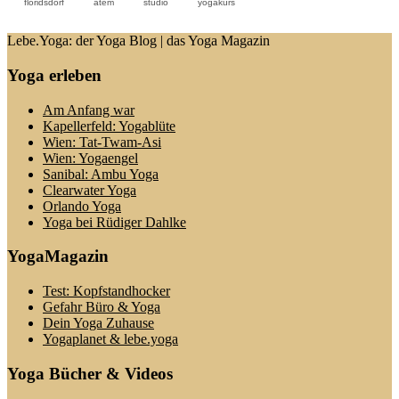
floridsdorf
atem
studio
yogakurs
Lebe.Yoga: der Yoga Blog | das Yoga Magazin
Yoga erleben
Am Anfang war
Kapellerfeld: Yogablüte
Wien: Tat-Twam-Asi
Wien: Yogaengel
Sanibal: Ambu Yoga
Clearwater Yoga
Orlando Yoga
Yoga bei Rüdiger Dahlke
YogaMagazin
Test: Kopfstandhocker
Gefahr Büro & Yoga
Dein Yoga Zuhause
Yogaplanet & lebe.yoga
Yoga Bücher & Videos