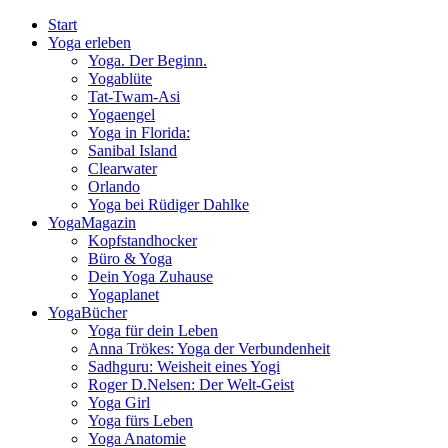
Start
Yoga erleben
Yoga. Der Beginn.
Yogablüte
Tat-Twam-Asi
Yogaengel
Yoga in Florida:
Sanibal Island
Clearwater
Orlando
Yoga bei Rüdiger Dahlke
YogaMagazin
Kopfstandhocker
Büro & Yoga
Dein Yoga Zuhause
Yogaplanet
YogaBücher
Yoga für dein Leben
Anna Trökes: Yoga der Verbundenheit
Sadhguru: Weisheit eines Yogi
Roger D.Nelsen: Der Welt-Geist
Yoga Girl
Yoga fürs Leben
Yoga Anatomie